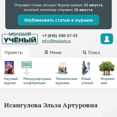
Отправьте статью сегодня!
Журнал выйдет
22 августа
,
печатный экземпляр отправим
26 августа
.
Опубликовать статью в журнале
+7 (843) 500-57-53
info@moluch.ru
Проекты
Меню
Поиск
Научный
Международные
Тематические
Юный
Издание
журнал
конференции
журналы
ученый
книг
Исангулова Эльза Артуровна