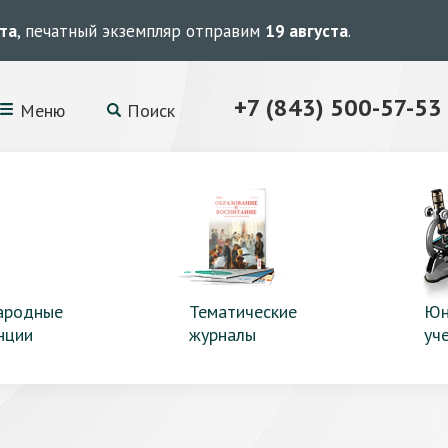
ста
, печатный экземпляр отправим
19 августа
.
+7 (843) 500-57-53
Меню
Поиск
ародные
Тематические
Юн
нции
журналы
уч