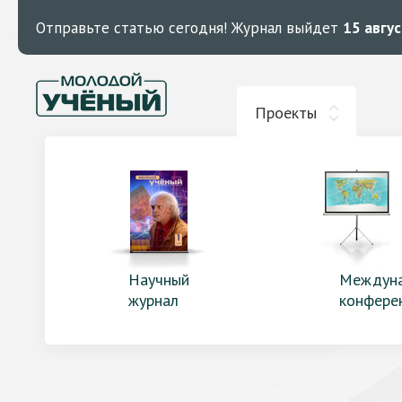
Отправьте статью сегодня!
Журнал выйдет
15 авгу
Проекты
Научный
Междун
журнал
конфере