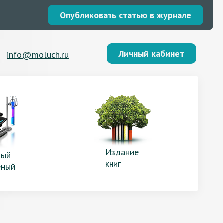
Опубликовать статью в журнале
Личный кабинет
info@moluch.ru
Издание
ый
книг
еный