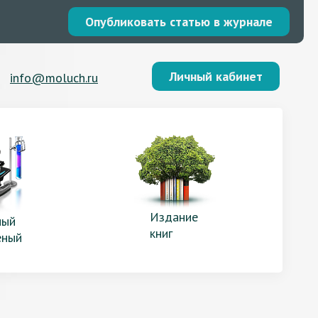
Опубликовать статью в журнале
Личный кабинет
info@moluch.ru
Издание
ый
книг
еный