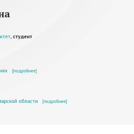
на
ситет
,
студент
иях
[подробнее]
марской области
[подробнее]