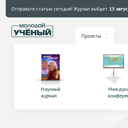
Отправьте статью сегодня!
Журнал выйдет
15 авгу
Проекты
Научный
Междун
журнал
конфере