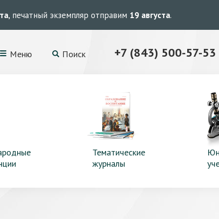
ста
, печатный экземпляр отправим
19 августа
.
+7 (843) 500-57-53
Меню
Поиск
ародные
Тематические
Юн
нции
журналы
уч