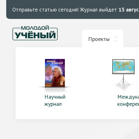
Отправьте статью сегодня!
Журнал выйдет
15 авгу
Проекты
Научный
Междун
журнал
конфере