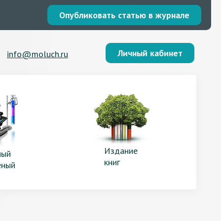
Опубликовать статью в журнале
Личный кабинет
info@moluch.ru
Издание
ый
книг
еный