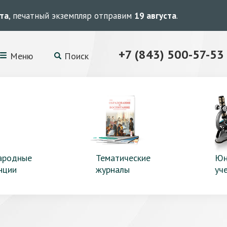
ста
, печатный экземпляр отправим
19 августа
.
+7 (843) 500-57-53
Меню
Поиск
ародные
Тематические
Юн
нции
журналы
уч