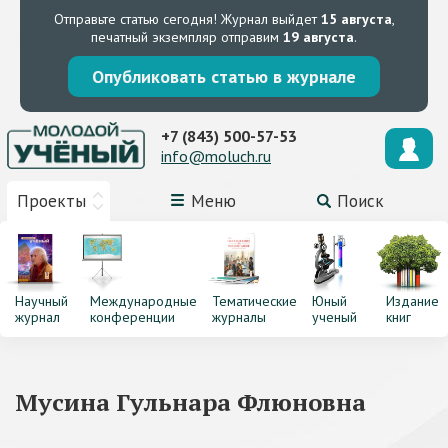
Отправьте статью сегодня!
Журнал выйдет
15 августа
,
печатный экземпляр отправим
19 августа
.
Опубликовать статью в журнале
+7 (843) 500-57-53
info@moluch.ru
Проекты
Меню
Поиск
Научный
Международные
Тематические
Юный
Издание
журнал
конференции
журналы
ученый
книг
Мусина Гульнара Флюновна