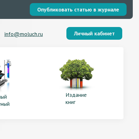
Опубликовать статью в журнале
Личный кабинет
info@moluch.ru
Издание
ый
книг
еный