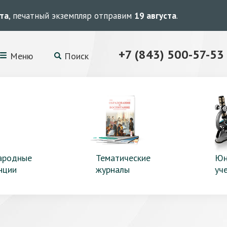
ста
, печатный экземпляр отправим
19 августа
.
+7 (843) 500-57-53
Меню
Поиск
ародные
Тематические
Юн
нции
журналы
уч