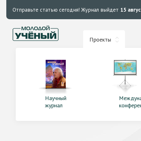
Отправьте статью сегодня!
Журнал выйдет
15 авгу
Проекты
Научный
Междун
журнал
конфере