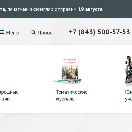
ста
, печатный экземпляр отправим
19 августа
.
+7 (843) 500-57-53
Меню
Поиск
ародные
Тематические
Юн
нции
журналы
уч