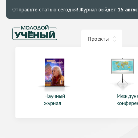
Отправьте статью сегодня!
Журнал выйдет
15 авгу
Проекты
Научный
Междун
журнал
конфере