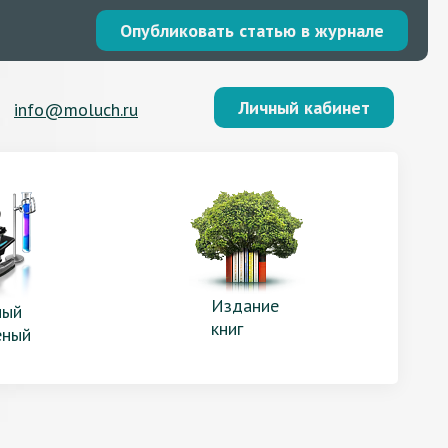
Опубликовать статью в журнале
Личный кабинет
info@moluch.ru
Издание
ый
книг
еный