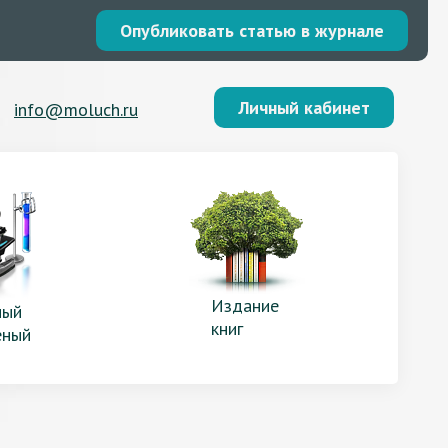
Опубликовать статью в журнале
Личный кабинет
info@moluch.ru
Издание
ый
книг
еный