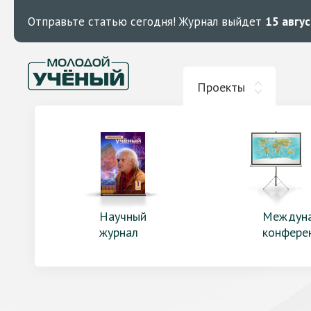
Отправьте статью сегодня!
Журнал выйдет
15 авгу
Проекты
Научный
Междун
журнал
конфере