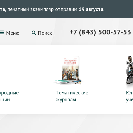
ста
, печатный экземпляр отправим
19 августа
.
+7 (843) 500-57-53
Меню
Поиск
ародные
Тематические
Юн
нции
журналы
уч