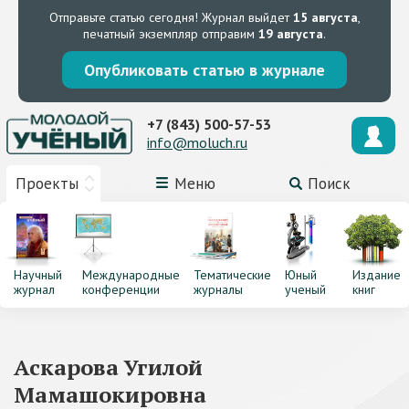
Отправьте статью сегодня!
Журнал выйдет
15 августа
,
печатный экземпляр отправим
19 августа
.
Опубликовать статью в журнале
+7 (843) 500-57-53
info@moluch.ru
Проекты
Меню
Поиск
Научный
Международные
Тематические
Юный
Издание
журнал
конференции
журналы
ученый
книг
Аскарова Угилой
Мамашокировна