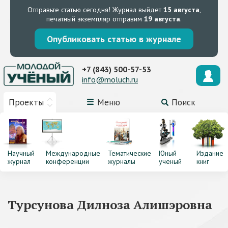
Отправьте статью сегодня!
Журнал выйдет
15 августа
,
печатный экземпляр отправим
19 августа
.
Опубликовать статью в журнале
+7 (843) 500-57-53
info@moluch.ru
Проекты
Меню
Поиск
Научный
Международные
Тематические
Юный
Издание
журнал
конференции
журналы
ученый
книг
Турсунова Дилноза Алишэровна