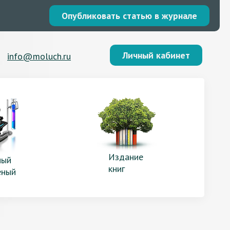
Опубликовать статью в журнале
Личный кабинет
info@moluch.ru
Издание
ый
книг
еный