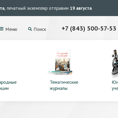
ста
, печатный экземпляр отправим
19 августа
.
+7 (843) 500-57-53
Меню
Поиск
ародные
Тематические
Юн
нции
журналы
уч