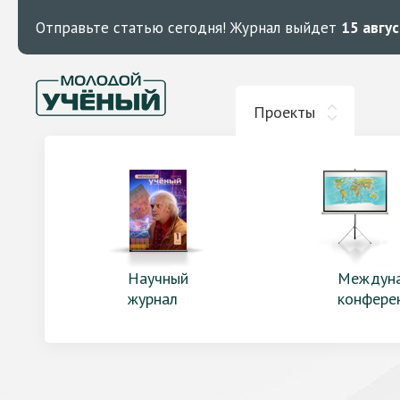
Отправьте статью сегодня!
Журнал выйдет
15 авгу
Проекты
Научный
Междун
журнал
конфере