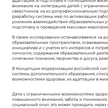
адаптации, в подготовке к полноценной жизн
внимание на: интеграцию детей с ограничен
сверстников; на их допрофессиональную под
разработку системы мер по активизации рабо
усиление взаимодействия образовательных у
подготовку и проведение массовых мероприя
В своем исследовании останавливаемся на до
образовательным пространством, осваиваемы
инициативе и с учетом его интересов и пот
личности, содержание образовательной деят
сочетании познания, творчества и досуга, ре
В Концепции модернизации российской сист
системы дополнительного образования, спос
возможностями здоровья, их адаптации в жиз
Дети с ограниченными возможностями здоровь
повышенного внимания, заботы и понимания
социальный опыт, это может проходить через