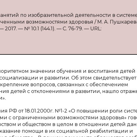
занятий по изобразительной деятельности в систем
ченными возможностями здоровья / М. А. Пушкарев
017. — № 10.1 (144.1). — С. 76-79. — URL:
риоритетном значении обучения и воспитания детей 
оциализации и развитии. Об этом свидетельствует
акрепление вопросов, связанных с обеспечением
ия детей с отклонениями в развитии, нашло отраж
и».
я РФ от 18.01.2000г. №1-2 «О повышении роли сис
ьми с ограниченными возможностями здоровья» гов
арством и обществом в целом в отношении детей да
оказание помощи в их социальной реабилитации и