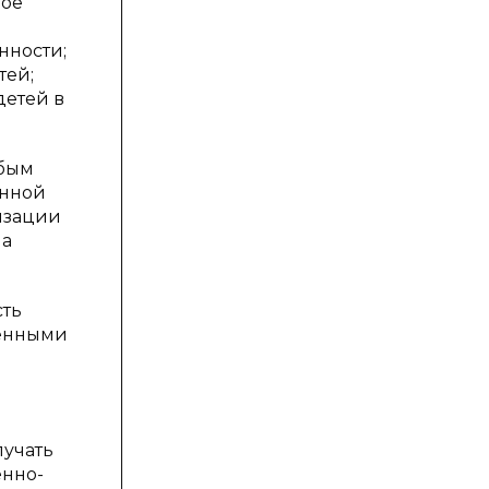
бое
нности;
тей;
детей в
обым
енной
изации
на
сть
ченными
лучать
енно-