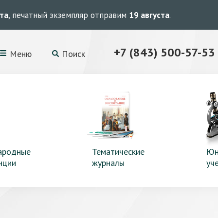
ста
, печатный экземпляр отправим
19 августа
.
+7 (843) 500-57-53
Меню
Поиск
ародные
Тематические
Юн
нции
журналы
уч