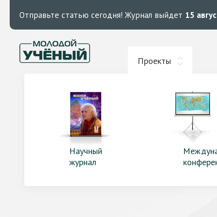
Отправьте статью сегодня!
Журнал выйдет
15 авгу
Проекты
Научный
Междун
журнал
конфере