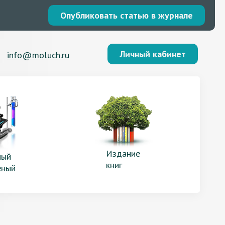
Опубликовать статью в журнале
Личный кабинет
info@moluch.ru
Издание
ый
книг
еный