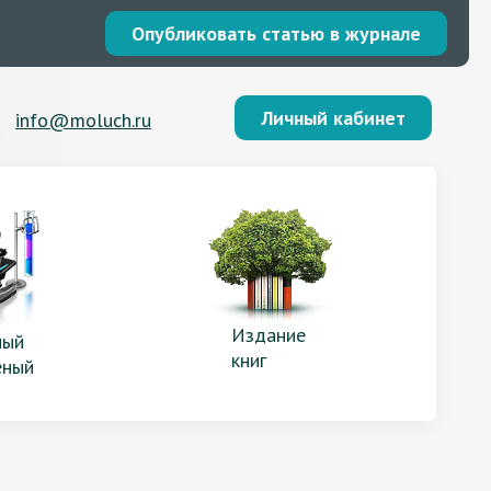
Опубликовать статью в журнале
Личный кабинет
info@moluch.ru
Издание
ый
книг
еный