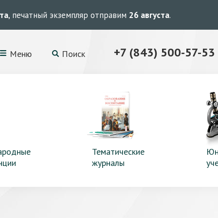
ста
, печатный экземпляр отправим
26 августа
.
+7 (843) 500-57-53
Меню
Поиск
ародные
Тематические
Юн
нции
журналы
уч