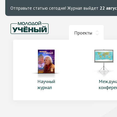
Отправьте статью сегодня!
Журнал выйдет
22 авгу
Проекты
Научный
Междун
журнал
конфере