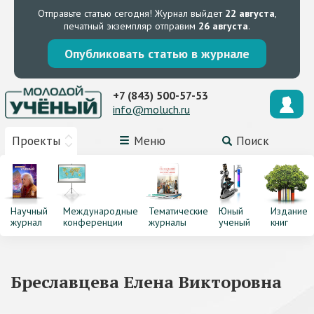
Отправьте статью сегодня!
Журнал выйдет
22 августа
,
печатный экземпляр отправим
26 августа
.
Опубликовать статью в журнале
+7 (843) 500-57-53
info@moluch.ru
Проекты
Меню
Поиск
Научный
Международные
Тематические
Юный
Издание
журнал
конференции
журналы
ученый
книг
Бреславцева Елена Викторовна