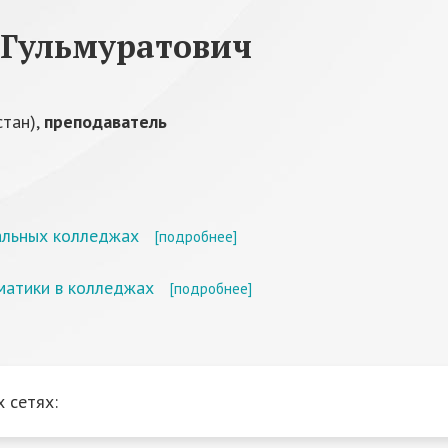
Гульмуратович
стан),
преподаватель
альных колледжах
[подробнее]
матики в колледжах
[подробнее]
 сетях: