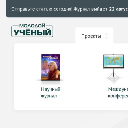
Отправьте статью сегодня!
Журнал выйдет
22 авгу
Проекты
Научный
Междун
журнал
конфере