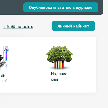
Опубликовать статью в журнале
Личный кабинет
info@moluch.ru
Издание
ый
книг
еный