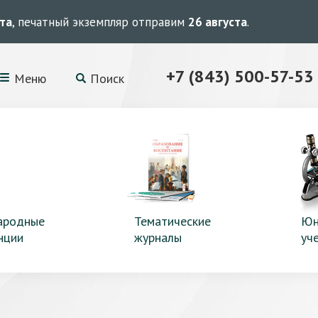
ста
, печатный экземпляр отправим
26 августа
.
+7 (843) 500-57-53
Меню
Поиск
ародные
Тематические
Юн
нции
журналы
уч