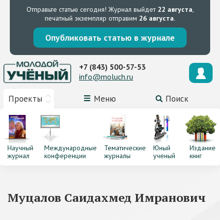
Отправьте статью сегодня!
Журнал выйдет
22 августа
,
печатный экземпляр отправим
26 августа
.
Опубликовать статью в журнале
+7 (843) 500-57-53
info@moluch.ru
Проекты
Меню
Поиск
Научный
Международные
Тематические
Юный
Издание
журнал
конференции
журналы
ученый
книг
Муцалов Саидахмед Имранович