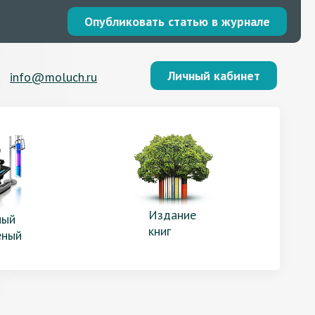
Опубликовать статью в журнале
Личный кабинет
info@moluch.ru
Издание
ый
книг
еный