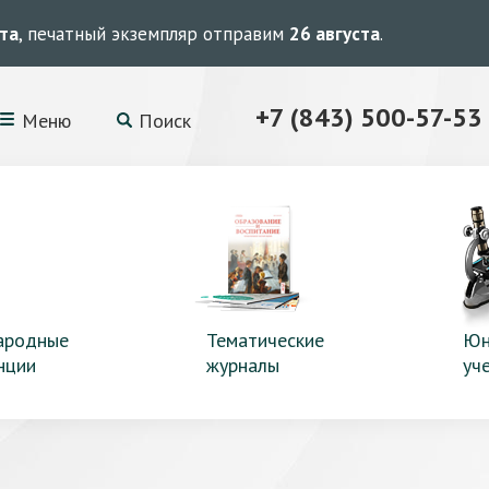
ста
, печатный экземпляр отправим
26 августа
.
+7 (843) 500-57-53
Меню
Поиск
ародные
Тематические
Юн
нции
журналы
уч