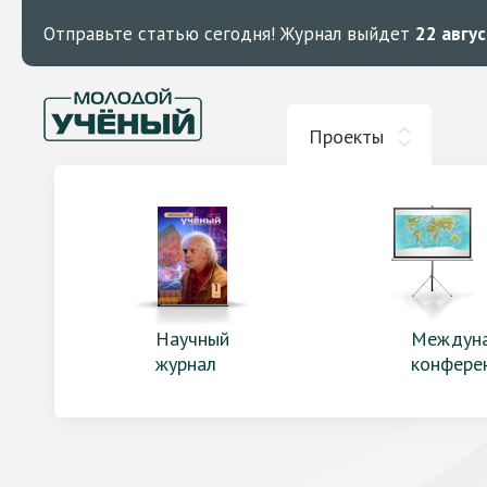
Отправьте статью сегодня!
Журнал выйдет
22 авгу
Проекты
Научный
Междун
журнал
конфере