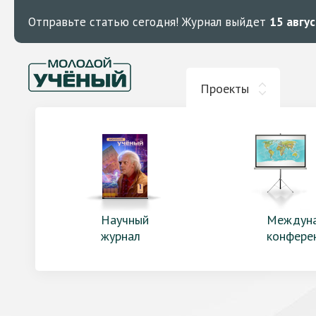
Отправьте статью сегодня!
Журнал выйдет
15 авгу
Проекты
Научный
Междун
журнал
конфере