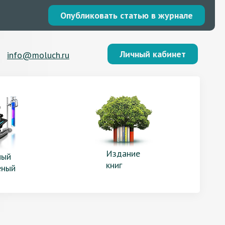
Опубликовать статью в журнале
Личный кабинет
info@moluch.ru
Издание
ый
книг
еный