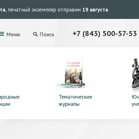
ста
, печатный экземпляр отправим
19 августа
.
+7 (843) 500-57-53
Меню
Поиск
ародные
Тематические
Юн
нции
журналы
уч