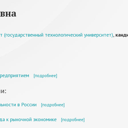
евна
т (государственный технологический университет)
,
канд
предприятием
[подробнее]
и:
ьности в России
[подробнее]
да к рыночной экономике
[подробнее]