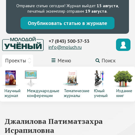
Отправьте статью сегодня!
Журнал выйдет
15 августа
,
печатный экземпляр отправим
19 августа
.
Опубликовать статью в журнале
+7 (843) 500-57-53
info@moluch.ru
Проекты
Меню
Поиск
Научный
Международные
Тематические
Юный
Издание
журнал
конференции
журналы
ученый
книг
Джалилова Патиматзахра
Исрапиловна