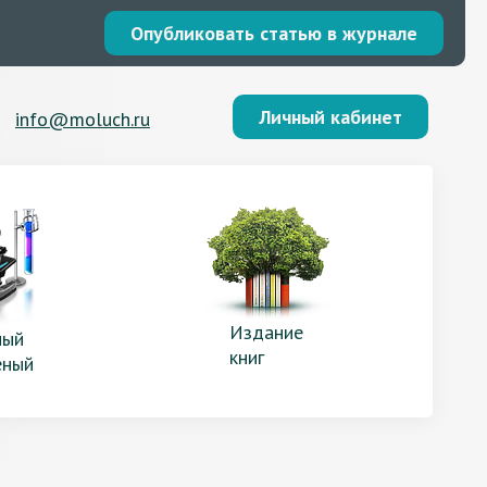
Опубликовать статью в журнале
Личный кабинет
info@moluch.ru
Издание
ый
книг
еный