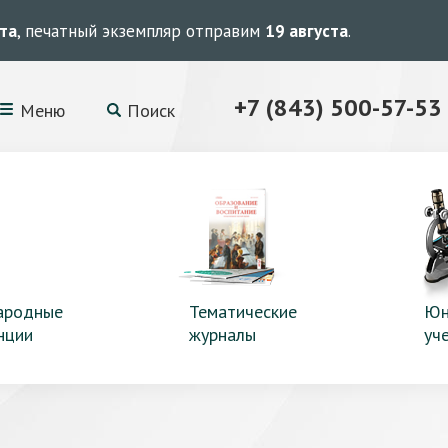
ста
, печатный экземпляр отправим
19 августа
.
+7 (843) 500-57-53
Меню
Поиск
ародные
Тематические
Юн
нции
журналы
уч