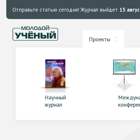
Отправьте статью сегодня!
Журнал выйдет
15 авгу
Проекты
Научный
Междун
журнал
конфере