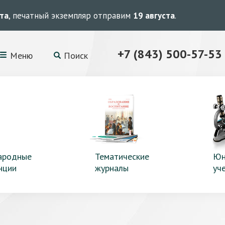
ста
, печатный экземпляр отправим
19 августа
.
+7 (843) 500-57-53
Меню
Поиск
ародные
Тематические
Юн
нции
журналы
уч