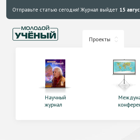
Отправьте статью сегодня!
Журнал выйдет
15 авгу
Проекты
Научный
Междун
журнал
конфере