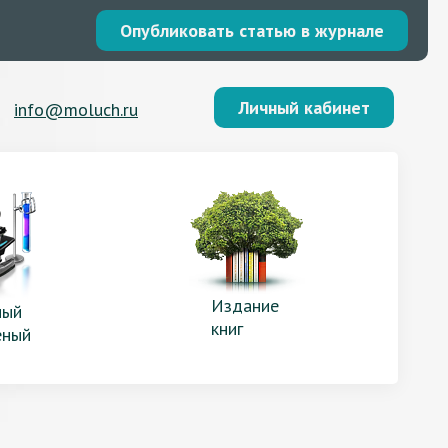
Опубликовать статью в журнале
Личный кабинет
info@moluch.ru
Издание
ый
книг
еный