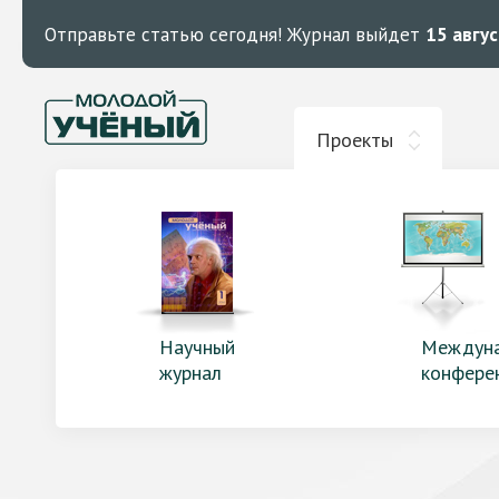
Отправьте статью сегодня!
Журнал выйдет
15 авгу
Проекты
Научный
Междун
журнал
конфере