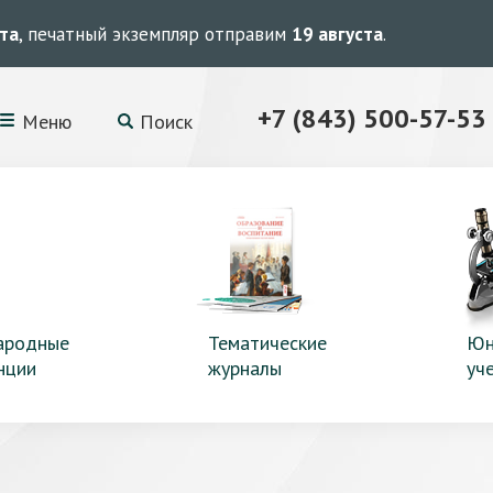
ста
, печатный экземпляр отправим
19 августа
.
+7 (843) 500-57-53
Меню
Поиск
ародные
Тематические
Юн
нции
журналы
уч