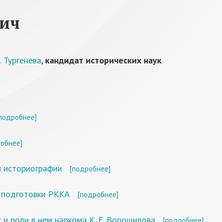
вич
 Тургенева
,
кандидат исторических наук
подробнее]
обнее]
ой историографии
[подробнее]
й подготовки РККА
[подробнее]
 и роли в нем наркома К. Е. Ворошилова
[подробнее]