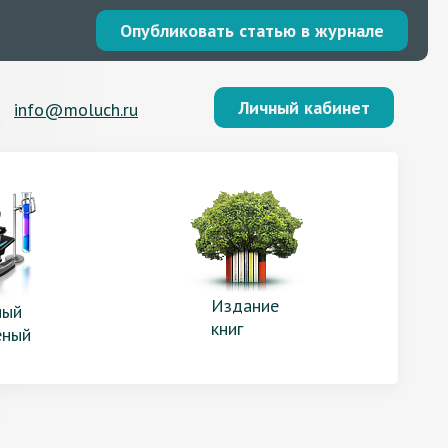
Опубликовать статью в журнале
Личный кабинет
info@moluch.ru
Издание
ый
книг
еный