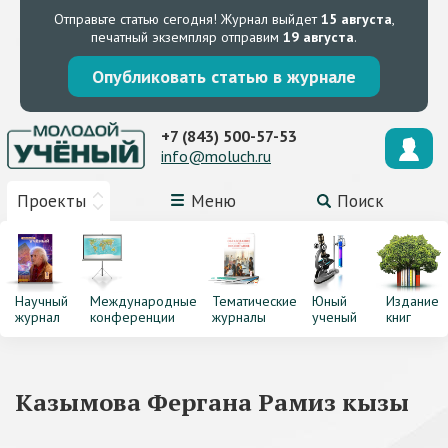
Отправьте статью сегодня!
Журнал выйдет
15 августа
,
печатный экземпляр отправим
19 августа
.
Опубликовать статью в журнале
+7 (843) 500-57-53
info@moluch.ru
Проекты
Меню
Поиск
Научный
Международные
Тематические
Юный
Издание
журнал
конференции
журналы
ученый
книг
Казымова Фергана Рамиз кызы