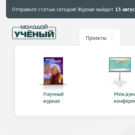
Отправьте статью сегодня!
Журнал выйдет
15 авгу
Проекты
Научный
Междун
журнал
конфере