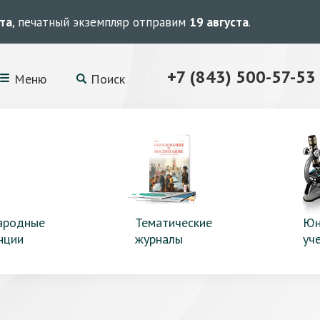
ста
, печатный экземпляр отправим
19 августа
.
+7 (843) 500-57-53
Меню
Поиск
ародные
Тематические
Юн
нции
журналы
уч