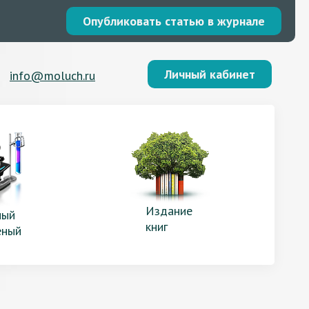
Опубликовать статью в журнале
Личный кабинет
info@moluch.ru
Издание
ый
книг
еный