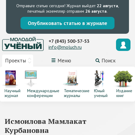
Отправьте статью сегодня!
Журнал выйдет
22 августа
,
печатный экземпляр отправим
26 августа
.
Опубликовать статью в журнале
+7 (843) 500-57-53
info@moluch.ru
Проекты
Меню
Поиск
Научный
Международные
Тематические
Юный
Издание
журнал
конференции
журналы
ученый
книг
Исмоилова Мамлакат
Курбановна