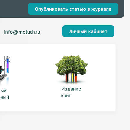
Опубликовать статью в журнале
Личный кабинет
info@moluch.ru
Издание
ый
книг
еный