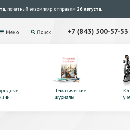
ста
, печатный экземпляр отправим
26 августа
.
+7 (843) 500-57-53
Меню
Поиск
ародные
Тематические
Юн
нции
журналы
уч