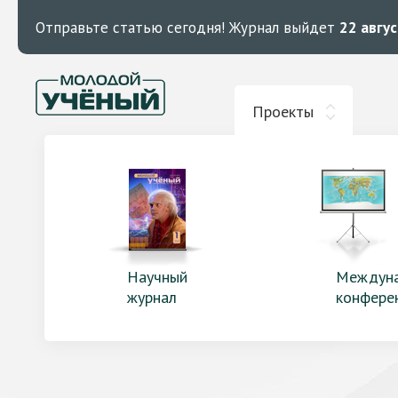
Отправьте статью сегодня!
Журнал выйдет
22 авгу
Проекты
Научный
Междун
журнал
конфере