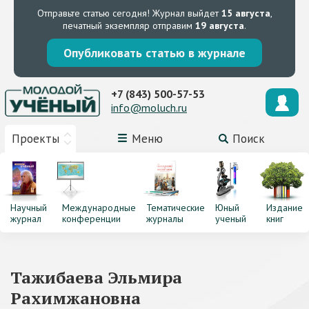
Отправьте статью сегодня!
Журнал выйдет
15 августа
,
печатный экземпляр отправим
19 августа
.
Опубликовать статью в журнале
+7 (843) 500-57-53
info@moluch.ru
Проекты
Меню
Поиск
Научный
Международные
Тематические
Юный
Издание
журнал
конференции
журналы
ученый
книг
Тажибаева Эльмира
Рахимжановна