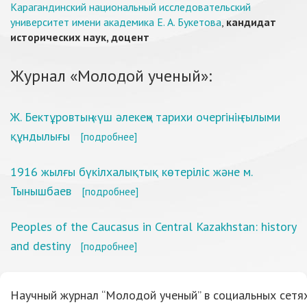
Карагандинский национальный исследовательский
университет имени академика Е. А. Букетова
,
кандидат
исторических наук, доцент
Журнал «Молодой ученый»:
Ж. Бектұровтың «үш әлекең» тарихи очергінің ғылыми
құндылығы
[подробнее]
1916 жылғы бүкілхалықтық көтеріліс және м.
Тынышбаев
[подробнее]
Peoples of the Caucasus in Central Kazakhstan: history
and destiny
[подробнее]
Научный журнал “Молодой ученый” в социальных сетях