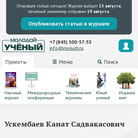
Отправьте статью сегодня!
Журнал выйдет
15 августа
,
печатный экземпляр отправим
19 августа
.
Опубликовать статью в журнале
+7 (843) 500-57-53
info@moluch.ru
Проекты
Меню
Поиск
Научный
Международные
Тематические
Юный
Издание
журнал
конференции
журналы
ученый
книг
Ускембаев Канат Садвакасович