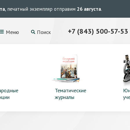
ста
, печатный экземпляр отправим
26 августа
.
+7 (843) 500-57-53
Меню
Поиск
ародные
Тематические
Юн
нции
журналы
уч