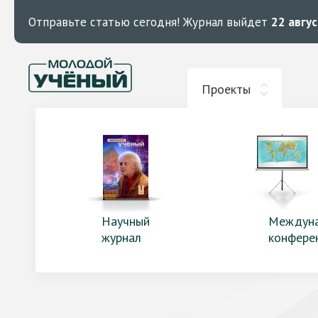
Отправьте статью сегодня!
Журнал выйдет
22 авгу
Проекты
Научный
Междун
журнал
конфере