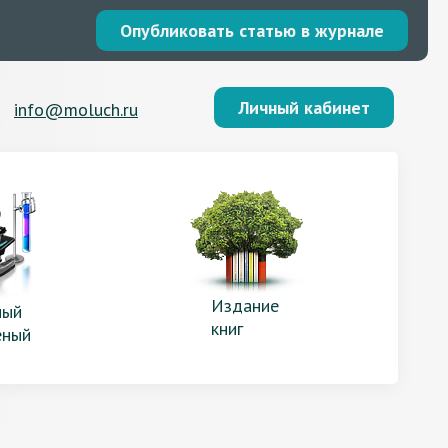
Опубликовать статью в журнале
Личный кабинет
info@moluch.ru
Издание
ый
книг
еный