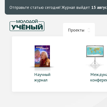
Отправьте статью сегодня!
Журнал выйдет
15 авгу
Проекты
Научный
Междун
журнал
конфере