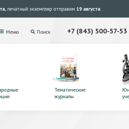
ста
, печатный экземпляр отправим
19 августа
.
+7 (843) 500-57-53
Меню
Поиск
ародные
Тематические
Юн
нции
журналы
уч