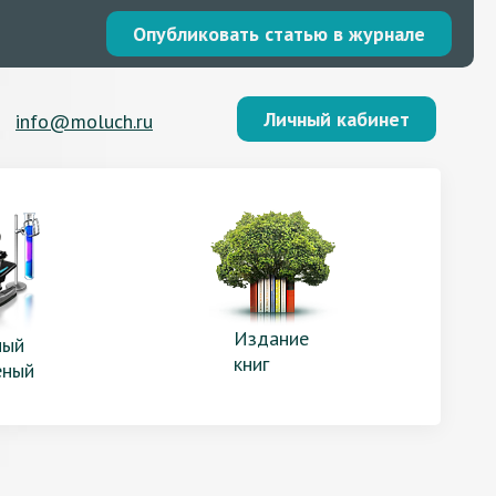
Опубликовать статью в журнале
Личный кабинет
info@moluch.ru
Издание
ый
книг
еный