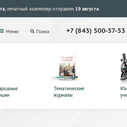
ста
, печатный экземпляр отправим
19 августа
.
+7 (843) 500-57-53
Меню
Поиск
ародные
Тематические
Юн
нции
журналы
уч