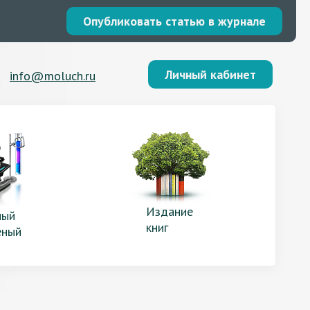
Опубликовать статью в журнале
Личный кабинет
info@moluch.ru
Издание
ый
книг
еный