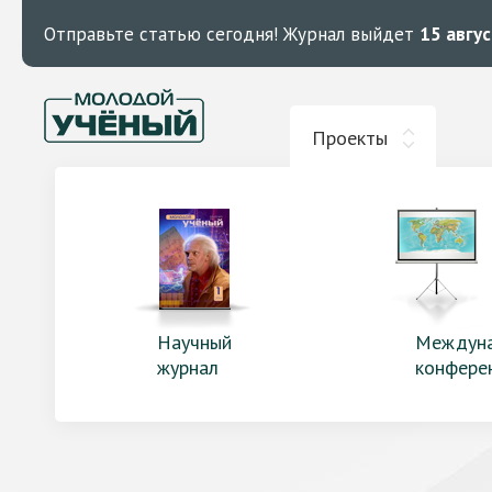
Отправьте статью сегодня!
Журнал выйдет
15 авгу
Проекты
Научный
Междун
журнал
конфере