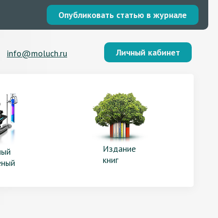
Опубликовать статью в журнале
Личный кабинет
info@moluch.ru
Издание
ый
книг
еный