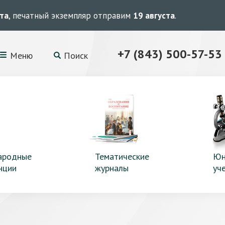
ста
, печатный экземпляр отправим
19 августа
.
+7 (843) 500-57-53
Меню
Поиск
ародные
Тематические
Юн
нции
журналы
уч