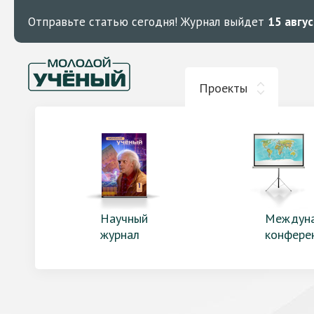
Отправьте статью сегодня!
Журнал выйдет
15 авгу
Проекты
Научный
Междун
журнал
конфере