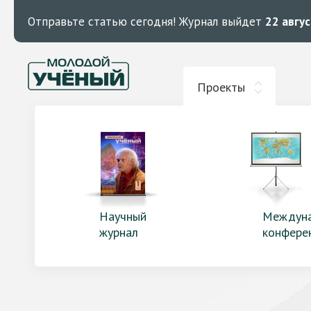
Отправьте статью сегодня!
Журнал выйдет
22 авгу
Проекты
Научный
Междун
журнал
конфере