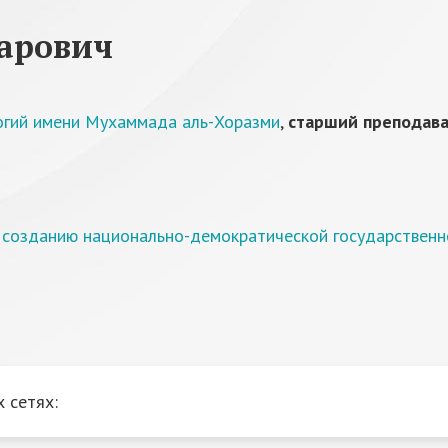
арович
огий имени Мухаммада аль-Хоразми
,
старший преподав
 созданию национально-демократической государственн
 сетях: