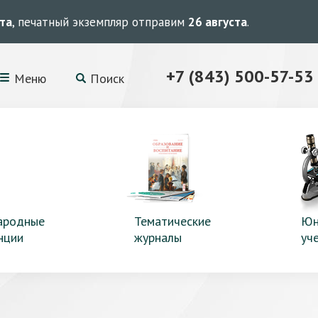
ста
, печатный экземпляр отправим
26 августа
.
+7 (843) 500-57-53
Меню
Поиск
ародные
Тематические
Юн
нции
журналы
уч