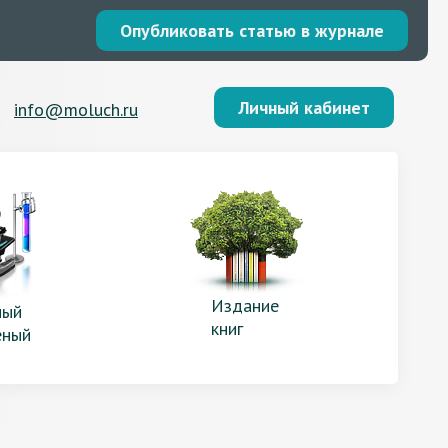
Опубликовать статью в журнале
Личный кабинет
info@moluch.ru
Издание
ый
книг
еный