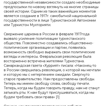
государственной независимости создало необходимые
предпосылки по-новому взглянуть на многие страницы
своей истории. Одним из таких важнейших моментов
является создание в 1917г. самобытной национальной
государственности в лице Туркистанской Автономии
или Туркистон Мухторияти.
Свержение царизма в России в феврале 1917года
вызвало усиление политизации туркестанского
общества. Повсеместно создавались общественно-
политические организации и партии, появилась
возможность свободно выражать свои политические
взгляды и интересы. Февральская революция была
восторженно встречена жителями Туркестана.
Самаркандская газета «Хуррият» писала: «Наконец-то
в России свершилась революция, о которой мы мечтали
и которую мы с нетерпением ожидали. Свергнуто
старое правительство. Нам предоставлены свободы.
Теперь мы имеем свободу слова, свободу печати.
Теперь, когда мы будем говорить правду, нам не станут
затыкать рты. К нам будут прислушиваться, когда мы
будем требовать свои права» [1]