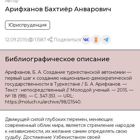
Автор
Арифханов Бахтиёр Анварович
Юриспруденция
12.09.2015
11587
Поделиться
Библиографическое описание
Арифханов, Б. А. Создание туркестанской автономии —
первый шаг к созданию национально-демократической
государственности в Туркестане / Б. А. Арифханов. —
Текст : непосредственный // Молодой ученый. — 2015. —
№ 18 (98). — С. 347-351. — URL:
https://moluch.ru/archive/98/21540.
Движущей силой глубоких перемен, меняющих
современный облик мира, является стремление народов
к независимости, их желание самим определять свою
судьбу. Достижение Узбекистаном своей