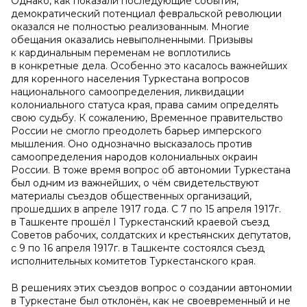
Однако, как показали последующие события,
демократический потенциал февральской революции
оказался не полностью реализованным. Многие
обещания оказались невыполненными. Призывы
к кардинальным переменам не воплотились
в конкретные дела. Особенно это касалось важнейших
для коренного населения Туркестана вопросов
национального самоопределения, ликвидации
колониального статуса края, права самим определять
свою судьбу. К сожалению, Временное правительство
России не смогло преодолеть барьер имперского
мышления. Оно однозначно высказалось против
самоопределения народов колониальных окраин
России. В тоже время вопрос об автономии Туркестана
был одним из важнейших, о чём свидетельствуют
материалы съездов общественных организаций,
прошедших в апреле 1917 года. С 7 по 15 апреля 1917г.
в Ташкенте прошёл I Туркестанский краевой съезд
Советов рабочих, солдатских и крестьянских депутатов,
с 9 по 16 апреля 1917г. в Ташкенте состоялся съезд
исполнительных комитетов Туркестанского края.
В решениях этих съездов вопрос о создании автономии
в Туркестане был отклонён, как не своевременный и не