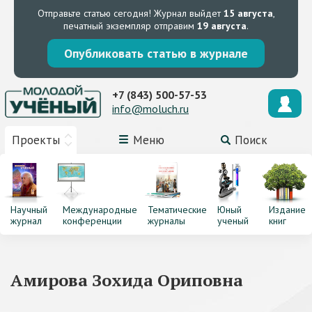
Отправьте статью сегодня!
Журнал выйдет
15 августа
,
печатный экземпляр отправим
19 августа
.
Опубликовать статью в журнале
+7 (843) 500-57-53
info@moluch.ru
Проекты
Меню
Поиск
Научный
Международные
Тематические
Юный
Издание
журнал
конференции
журналы
ученый
книг
Амирова Зохида Ориповна