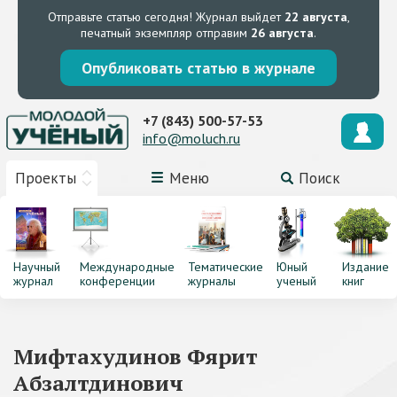
Отправьте статью сегодня!
Журнал выйдет
22 августа
,
печатный экземпляр отправим
26 августа
.
Опубликовать статью в журнале
+7 (843) 500-57-53
info@moluch.ru
Проекты
Меню
Поиск
Научный
Международные
Тематические
Юный
Издание
журнал
конференции
журналы
ученый
книг
Мифтахудинов Фярит
Абзалтдинович