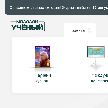
Отправьте статью сегодня!
Журнал выйдет
15 авгу
Проекты
Научный
Междун
журнал
конфере