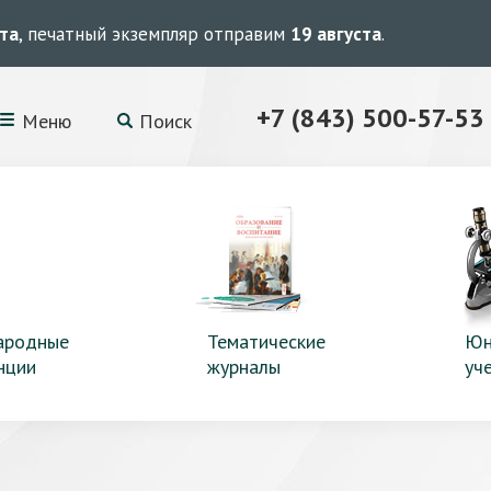
ста
, печатный экземпляр отправим
19 августа
.
+7 (843) 500-57-53
Меню
Поиск
ародные
Тематические
Юн
нции
журналы
уч