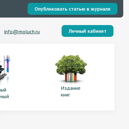
Опубликовать статью в журнале
Личный кабинет
info@moluch.ru
Издание
ый
книг
еный