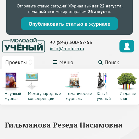
Отправьте статью сегодня!
Журнал выйдет
22 августа
,
печатный экземпляр отправим
26 августа
.
Опубликовать статью в журнале
+7 (843) 500-57-53
info@moluch.ru
Проекты
Меню
Поиск
Научный
Международные
Тематические
Юный
Издание
журнал
конференции
журналы
ученый
книг
Гильманова Резеда Насимовна