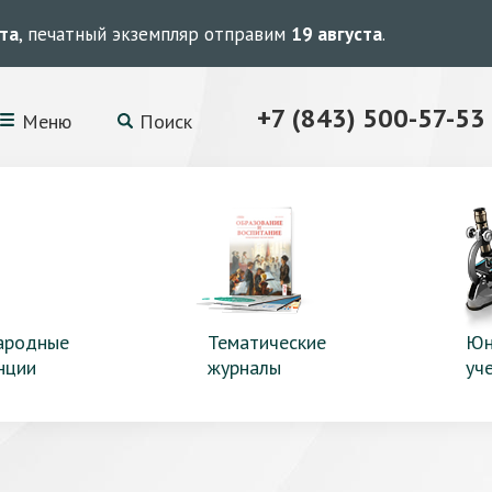
ста
, печатный экземпляр отправим
19 августа
.
+7 (843) 500-57-53
Меню
Поиск
ародные
Тематические
Юн
нции
журналы
уч