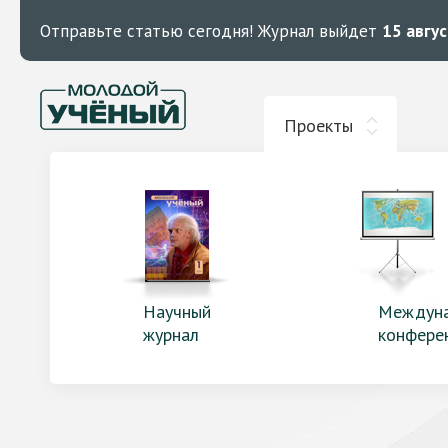
Отправьте статью сегодня!
Журнал выйдет
15 авгу
Проекты
Научный
Междун
журнал
конфере