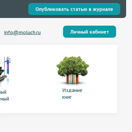
Опубликовать статью в журнале
Личный кабинет
info@moluch.ru
Издание
ый
книг
еный