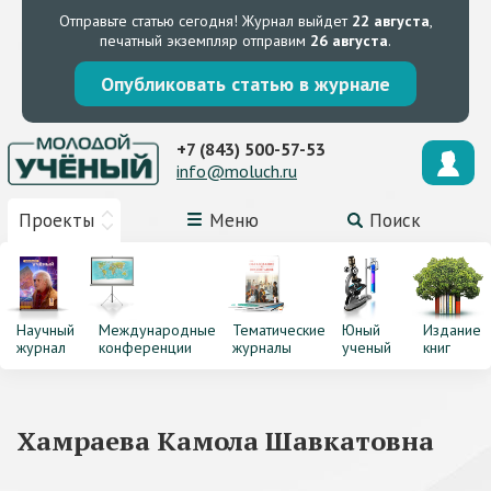
Отправьте статью сегодня!
Журнал выйдет
22 августа
,
печатный экземпляр отправим
26 августа
.
Опубликовать статью в журнале
+7 (843) 500-57-53
info@moluch.ru
Проекты
Меню
Поиск
Научный
Международные
Тематические
Юный
Издание
журнал
конференции
журналы
ученый
книг
Хамраева Камола Шавкатовна