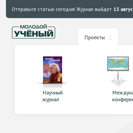
Отправьте статью сегодня!
Журнал выйдет
15 авгу
Проекты
Научный
Междун
журнал
конфере