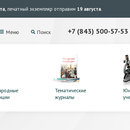
ста
, печатный экземпляр отправим
19 августа
.
+7 (843) 500-57-53
Меню
Поиск
ародные
Тематические
Юн
нции
журналы
уч