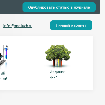
Опубликовать статью в журнале
Личный кабинет
info@moluch.ru
Издание
ый
книг
еный