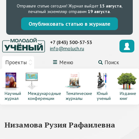
Отправьте статью сегодня!
Журнал выйдет
15 августа
,
печатный экземпляр отправим
19 августа
.
Опубликовать статью в журнале
+7 (843) 500-57-53
info@moluch.ru
Проекты
Меню
Поиск
Научный
Международные
Тематические
Юный
Издание
журнал
конференции
журналы
ученый
книг
Низамова Рузия Рафаилевна