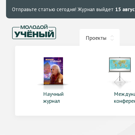
Отправьте статью сегодня!
Журнал выйдет
15 авгу
Проекты
Научный
Междун
журнал
конфере