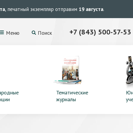
ста
, печатный экземпляр отправим
19 августа
.
+7 (843) 500-57-53
Меню
Поиск
ародные
Тематические
Юн
нции
журналы
уч