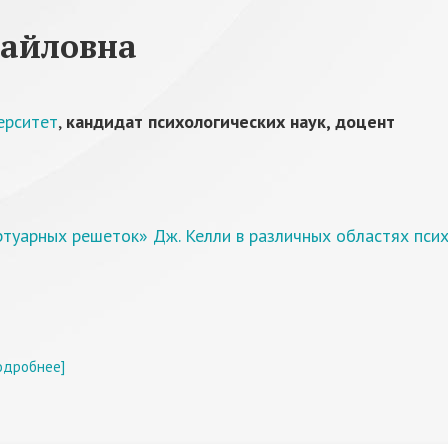
хайловна
ерситет
,
кандидат психологических наук, доцент
уарных решеток» Дж. Келли в различных областях псих
одробнее]