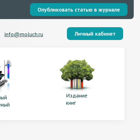
Опубликовать статью в журнале
Личный кабинет
info@moluch.ru
Издание
ый
книг
еный