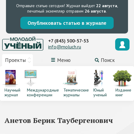
Отправьте статью сегодня!
Журнал выйдет
22 августа
,
печатный экземпляр отправим
26 августа
.
Опубликовать статью в журнале
+7 (843) 500-57-53
info@moluch.ru
Проекты
Меню
Поиск
Научный
Международные
Тематические
Юный
Издание
журнал
конференции
журналы
ученый
книг
Анетов Берик Таубергенович