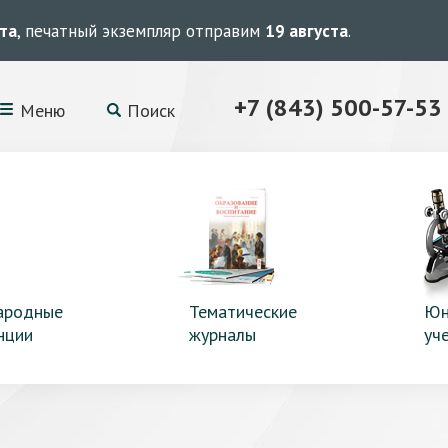
ста
, печатный экземпляр отправим
19 августа
.
+7 (843) 500-57-53
Меню
Поиск
ародные
Тематические
Юн
нции
журналы
уч