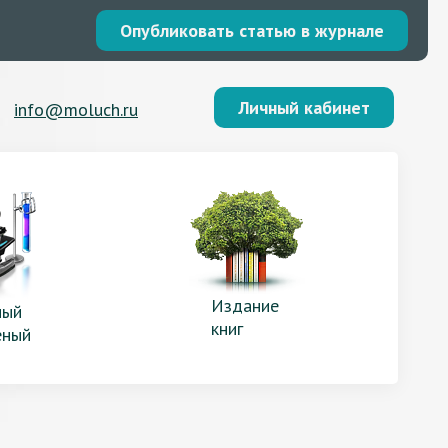
Опубликовать статью в журнале
Личный кабинет
info@moluch.ru
Издание
ый
книг
еный