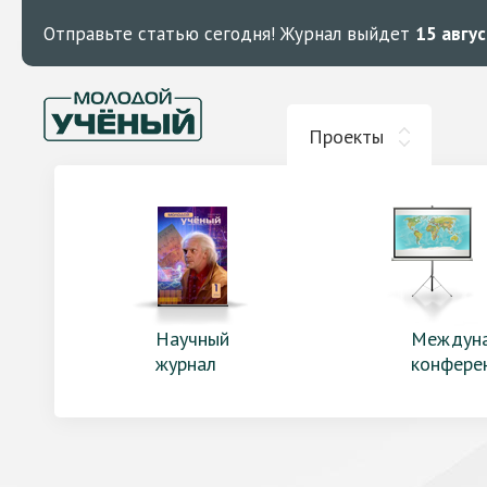
Отправьте статью сегодня!
Журнал выйдет
15 авгу
Проекты
Научный
Междун
журнал
конфере