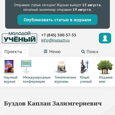
Отправьте статью сегодня!
Журнал выйдет
15 августа
,
печатный экземпляр отправим
19 августа
.
Опубликовать статью в журнале
+7 (843) 500-57-53
info@moluch.ru
Проекты
Меню
Поиск
Научный
Международные
Тематические
Юный
Издание
журнал
конференции
журналы
ученый
книг
Буздов Каплан Залимгериевич