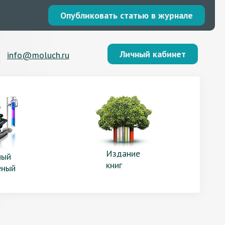
Опубликовать статью в журнале
Личный кабинет
info@moluch.ru
Издание
ый
книг
еный