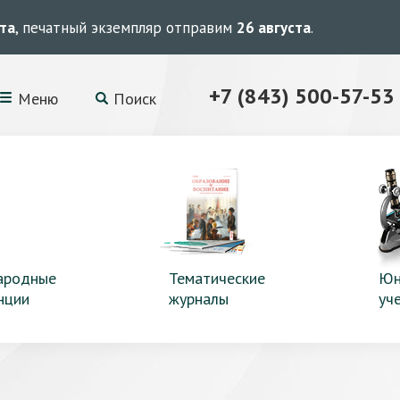
ста
, печатный экземпляр отправим
26 августа
.
+7 (843) 500-57-53
Меню
Поиск
ародные
Тематические
Юн
нции
журналы
уч