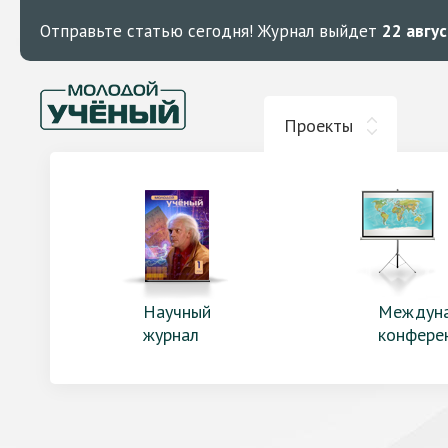
Отправьте статью сегодня!
Журнал выйдет
22 авгу
Проекты
Научный
Междун
журнал
конфере