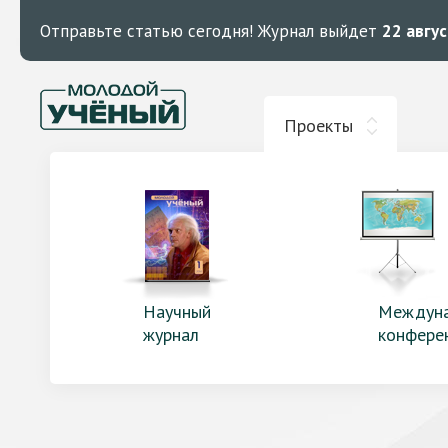
Отправьте статью сегодня!
Журнал выйдет
22 авгу
Проекты
Научный
Междун
журнал
конфере