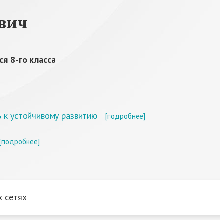
вич
я 8-го класса
ь к устойчивому развитию
[подробнее]
[подробнее]
 сетях: