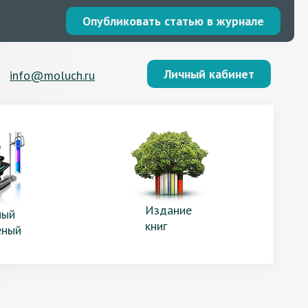
Опубликовать статью в журнале
Личный кабинет
info@moluch.ru
Издание
ый
книг
еный