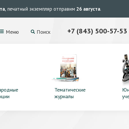
ста
, печатный экземпляр отправим
26 августа
.
+7 (843) 500-57-53
Меню
Поиск
ародные
Тематические
Юн
нции
журналы
уч