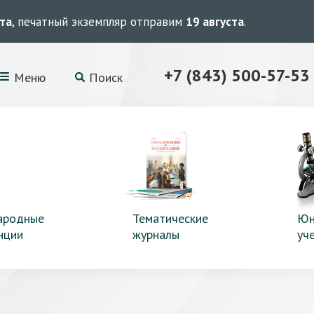
ста
, печатный экземпляр отправим
19 августа
.
+7 (843) 500-57-53
Меню
Поиск
ародные
Тематические
Юн
нции
журналы
уч