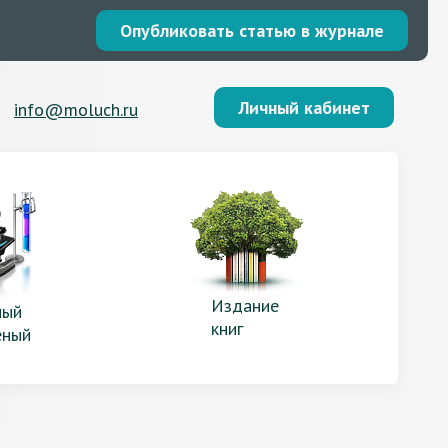
Опубликовать статью в журнале
Личный кабинет
info@moluch.ru
Издание
ый
книг
еный