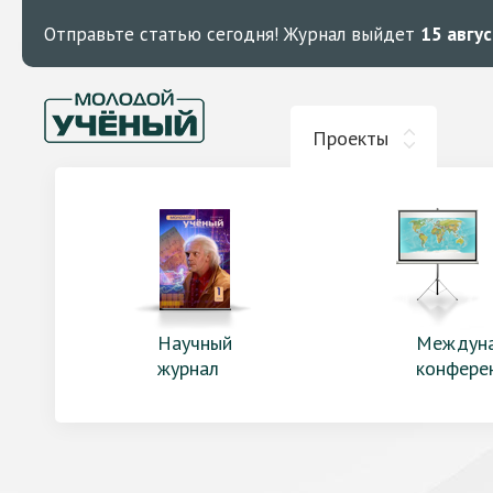
Отправьте статью сегодня!
Журнал выйдет
15 авгу
Проекты
Научный
Междун
журнал
конфере